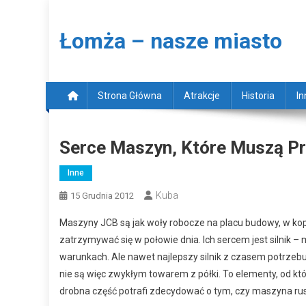
Skip to content
Łomża – nasze miasto
Strona Główna
Atrakcje
Historia
In
Serce Maszyn, Które Muszą P
Inne
Kuba
15 Grudnia 2012
Maszyny JCB są jak woły robocze na placu budowy, w kopa
zatrzymywać się w połowie dnia. Ich sercem jest silnik –
warunkach. Ale nawet najlepszy silnik z czasem potrzebu
nie są więc zwykłym towarem z półki. To elementy, od któ
drobna część potrafi zdecydować o tym, czy maszyna rusz