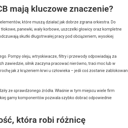
JCB mają kluczowe znaczenie?
ą elementów, które muszą działać jak dobrze zgrana orkiestra. Do
ie tłokowe, panewki, wały korbowe, uszczelki głowicy oraz kompletne
odczuwają skutki długotrwałej pracy pod obciążeniem, wysokiej
go. Pompy oleju, wtryskiwacze, filtry i przewody odpowiadają za
ich zawiedzie, silnik zaczyna pracować nierówno, traci moc lub w
chę jak z krążeniem krwi u człowieka – jeśli coś zostanie zablokowan
odziły ze sprawdzonego źródła. Właśnie w tym miejscu wiele firm
erokiej gamy komponentów pozwala szybko dobrać odpowiednie
ość, która robi różnicę