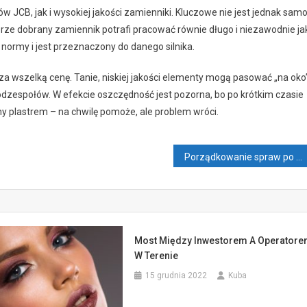
w JCB, jak i wysokiej jakości zamienniki. Kluczowe nie jest jednak sam
brze dobrany zamiennik potrafi pracować równie długo i niezawodnie ja
normy i jest przeznaczony do danego silnika.
za wszelką cenę. Tanie, niskiej jakości elementy mogą pasować „na oko”
dzespołów. W efekcie oszczędność jest pozorna, bo po krótkim czasie
ony plastrem – na chwilę pomoże, ale problem wróci.
Porządkowanie spraw po tych, którzy odeszli
Most Między Inwestorem A Operator
W Terenie
15 grudnia 2022
Kuba