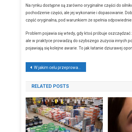
Na rynku dostępne są zarówno oryginalne części do silnikó
pochodzenie części, ale jej wykonanie i dopasowanie. Do
część oryginalna, pod warunkiem że spełnia odpowiednie 
Problem pojawia się wtedy, gdy ktoś próbuje oszczędzać 
ale w praktyce prowadzą do szybszego zużycia innych po
pojawiają się kolejne awarie. To jak łatanie dziurawej op
Nawigacja wpisu
W jakim celu przeprowadza się skanowanie 3d?
RELATED POSTS