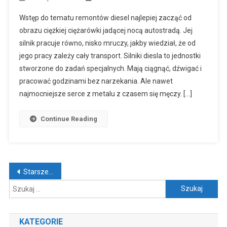
Wstęp do tematu remontów diesel najlepiej zacząć od
obrazu ciężkiej ciężarówki jadącej nocą autostradą. Jej
silnik pracuje równo, nisko mruczy, jakby wiedział, że od
jego pracy zależy cały transport. Silniki diesla to jednostki
stworzone do zadań specjalnych. Mają ciągnąć, dźwigać i
pracować godzinami bez narzekania. Ale nawet
najmocniejsze serce z metalu z czasem się męczy. […]
Continue Reading
Nawigacja po wpisach
Starsze wpisy
Szukaj:
KATEGORIE