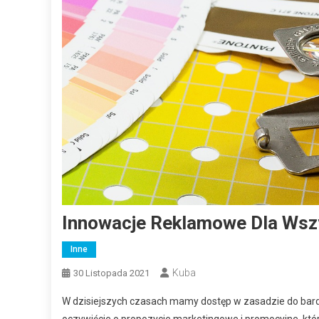
Innowacje Reklamowe Dla Wsz
Inne
Kuba
30 Listopada 2021
W dzisiejszych czasach mamy dostęp w zasadzie do bardz
oczywiście o propozycje marketingowe i promocyjne, któ