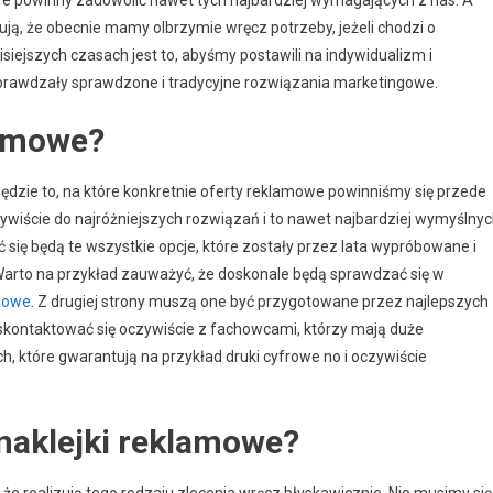
ją, że obecnie mamy olbrzymie wręcz potrzeby, jeżeli chodzi o
siejszych czasach jest to, abyśmy postawili na indywidualizm i
 sprawdzały sprawdzone i tradycyjne rozwiązania marketingowe.
lamowe?
ie to, na które konkretnie oferty reklamowe powinniśmy się przede
ście do najróżniejszych rozwiązań i to nawet najbardziej wymyślnyc
się będą te wszystkie opcje, które zostały przez lata wypróbowane i
Warto na przykład zauważyć, że doskonale będą sprawdzać się w
amowe
. Z drugiej strony muszą one być przygotowane przez najlepszych
kontaktować się oczywiście z fachowcami, którzy mają duże
, które gwarantują na przykład druki cyfrowe no i oczywiście
naklejki reklamowe?
że realizują tego rodzaju zlecenia wręcz błyskawicznie. Nie musimy się