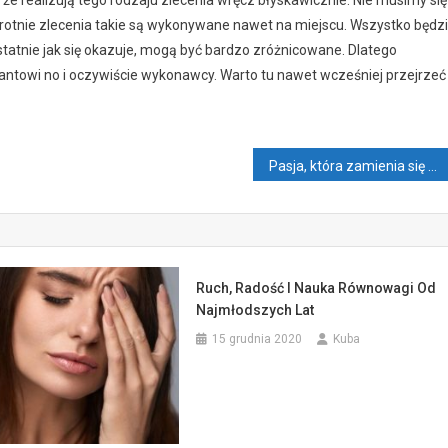
krotnie zlecenia takie są wykonywane nawet na miejscu. Wszystko będz
statnie jak się okazuje, mogą być bardzo zróżnicowane. Dlatego
antowi no i oczywiście wykonawcy. Warto tu nawet wcześniej przejrzeć
Pasja, która zamienia się w umiejętność
Ruch, Radość I Nauka Równowagi Od
Najmłodszych Lat
15 grudnia 2020
Kuba