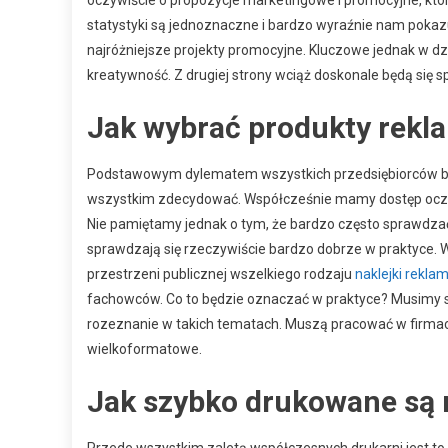
statystyki są jednoznaczne i bardzo wyraźnie nam pokazu
najróżniejsze projekty promocyjne. Kluczowe jednak w dzi
kreatywność. Z drugiej strony wciąż doskonale będą się
Jak wybrać produkty rek
Podstawowym dylematem wszystkich przedsiębiorców będz
wszystkim zdecydować. Współcześnie mamy dostęp oczywi
Nie pamiętamy jednak o tym, że bardzo często sprawdzać 
sprawdzają się rzeczywiście bardzo dobrze w praktyce. 
przestrzeni publicznej wszelkiego rodzaju
naklejki rekl
fachowców. Co to będzie oznaczać w praktyce? Musimy s
rozeznanie w takich tematach. Muszą pracować w firmach
wielkoformatowe.
Jak szybko drukowane są 
Przede wszystkim zaletą współczesnych drukarni jest to, 