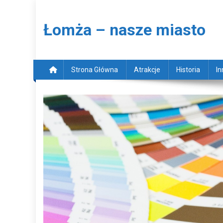
Skip to content
Łomża – nasze miasto
Strona Główna
Atrakcje
Historia
In