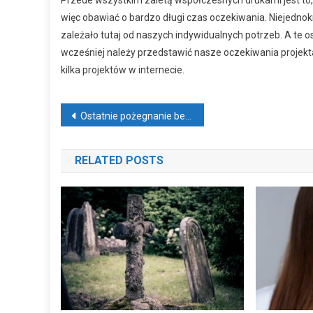
więc obawiać o bardzo długi czas oczekiwania. Niejedno
zależało tutaj od naszych indywidualnych potrzeb. A te o
wcześniej należy przedstawić nasze oczekiwania projekt
kilka projektów w internecie.
Nawigacja wpisu
Ostatnie pożegnanie bez ram religijnych
RELATED POSTS